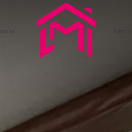
iculier
Immobil