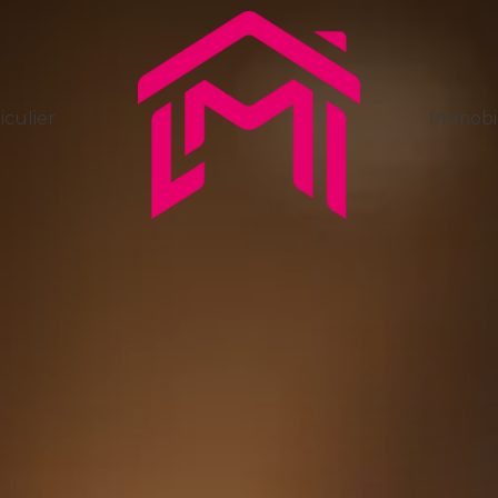
iculier
Immobil